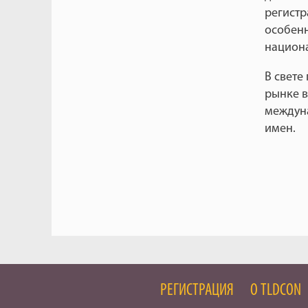
регистр
особенн
национа
В свете
рынке в
междуна
имен.
РЕГИСТРАЦИЯ
О TLDCON