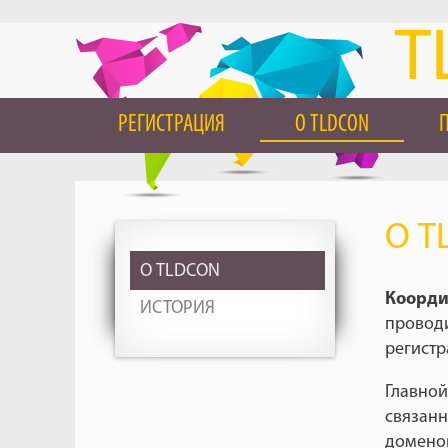
T
РЕГИСТРАЦИЯ
О TLDCON
О T
О TLDCON
Коорди
ИСТОРИЯ
провод
регистр
Главной
связанн
доменов